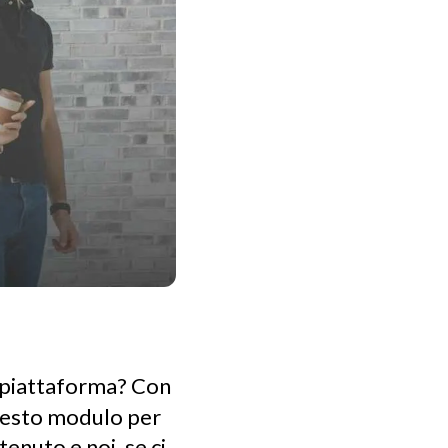
tipiattaforma? Con
questo modulo per
tenuto e noi, se ci